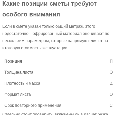
Какие позиции сметы требуют
особого внимания
Если в смете указан только общий метраж, этого
недостаточно. Гофрированный материал оценивают по
нескольким параметрам, которые напрямую влияют на
итоговую стоимость эксплуатации.
Позиция
По
Толщина листа
Оп
Плотность и масса
Вл
Формат листа
Оп
Срок повторного применения
Сн
Отдельно стоит проверить, включены ли в расчет резка,