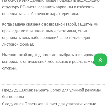
На основе этих данных проще подобрать подходящую
структуру PP-листа, сравнить варианты и избежать
переплаты за избыточные характеристики.
Когда задача связана с возвратной тарой, защитными
прокладками или паллетными системами, стоит
оценивать весь набор решений, а не только один
листовой формат.
Именно такой подход помогает выбрать гофрированный

материал с оптимальной жёсткостью и реальным сроком
службы.
Предыдущая:
Как выбрать Correx для уличной рекламы
без переплат
Следующая:
Пластиковый лист для упаковки: частые