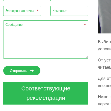
Выбира
услов
От уст
читаем
Отправить
Для от
внешне
Соответствующие
Ниже р
рекомендации
перед 