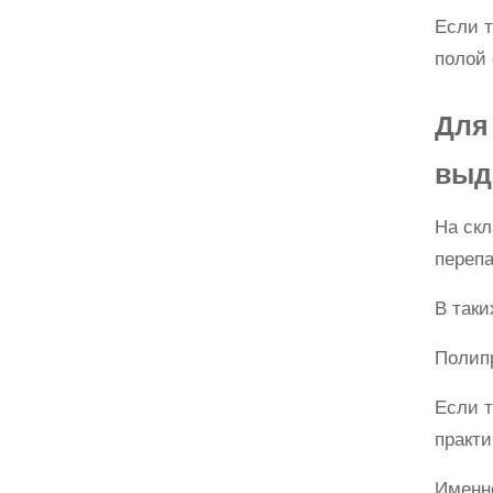
Если т
полой 
Для
выд
На скл
переп
В таки
Полипр
Если т
практ
Именно