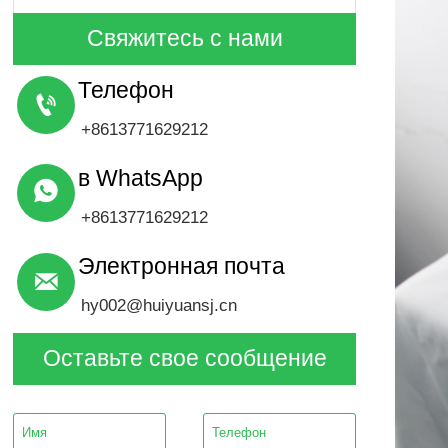
Свяжитесь с нами
Телефон

+8613771629212
в WhatsApp

+8613771629212
Электронная почта

hy002@huiyuansj.cn
Оставьте свое сообщение