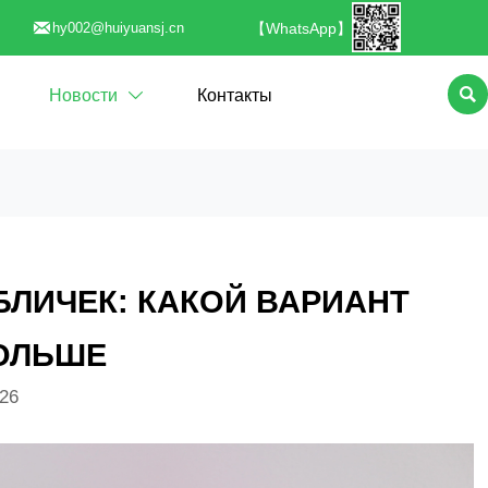

【WhatsApp】
hy002@huiyuansj.cn

Новости
Контакты

БЛИЧЕК: КАКОЙ ВАРИАНТ
ОЛЬШЕ
026