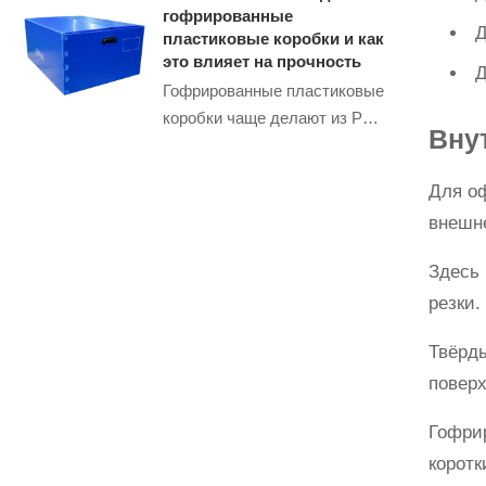
чтобы выбрать надежную
гофрированные
Д
тару, снизить потери и
пластиковые коробки и как
избежать скрытых затрат.
это влияет на прочность
Д
Гофрированные пластиковые
коробки чаще делают из PP:
Вну
узнайте, как материал,
структура листа и добавки
Для оф
влияют на прочность, срок
внешн
службы и выбор тары под
вашу задачу.
Здесь 
резки.
Твёрд
повер
Гофри
коротк