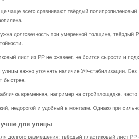
ице чаще всего сравнивают твёрдый полипропиленовый 
ропилена.
ужна долговечность при умеренной толщине, твёрдый P
тойкости.
ковый лист из PP не ржавеет, не боится сырости и под
я улицы важно уточнять наличие УФ-стабилизации. Без
т быстрее.
табличка временная, например на стройплощадке, част
кий, недорогой и удобный в монтаже. Однако при сильно
лучше для улицы
ля долгого размещения: твёрдый пластиковый лист PP 