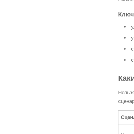
Ключ
у
у
с
с
Как
Нельзя
сцена
Сцен