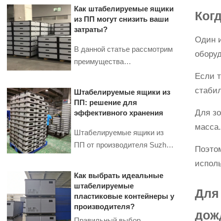
Как штабелируемые ящики
Когд
из ПП могут снизить ваши
затраты?
Один и
В данной статье рассмотрим
обору
преимущества
штабелируемых ящиков из
Если т
ПП, которые могут помочь
стабил
Штабелируемые ящики из
вашему бизнесу сократить
ПП: решение для
затраты на логистику и
Для зо
эффективного хранения
улучшить процессы
масса
Штабелируемые ящики из
хранения.
ПП от производителя Suzhou
Поэтом
Huiyuan – прочные, легкие и
испол
удобные в эксплуатации
Как выбрать идеальные
решения для складов.
штабелируемые
Для
Соответствуют
пластиковые контейнеры у
международным стандартам,
производителя?
дож
выдерживают многоярусное
Правильный выбор