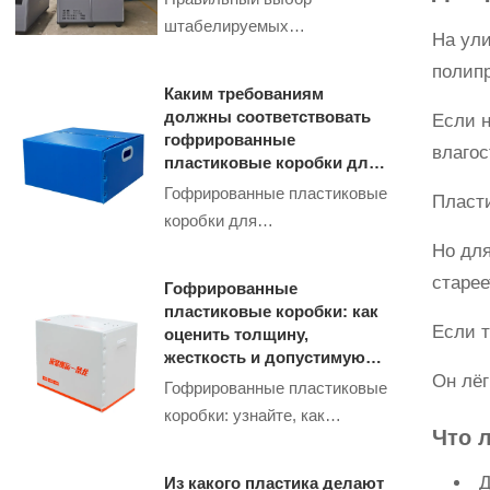
складирование.
штабелируемых
На ул
пластиковых контейнеров
полип
позволяет не только
Каким требованиям
экономить пространство, но
должны соответствовать
Если н
и гарантировать
гофрированные
влагос
безопасность хранимых
пластиковые коробки для
промышленного
товаров. Узнайте, какой
Гофрированные пластиковые
Пласти
применения
производитель сможет
коробки для
обеспечить вас
промышленности: какие
Но дл
качественными
требования важны для
старее
Гофрированные
контейнерами, подходящими
прочности, чистоты и
пластиковые коробки: как
для ваших нужд.
ресурса. Узнайте, как
Если 
оценить толщину,
выбрать надежное решение
жесткость и допустимую
Он лёг
нагрузку
для логистики.
Гофрированные пластиковые
коробки: узнайте, как
Что 
оценить толщину, жесткость
и допустимую нагрузку,
Д
Из какого пластика делают