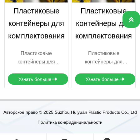
Пластиковые
Пластиковые

контейнеры для
контейнеры для
комплектования
комплектования
Пластиковые
Пластиковые
контейнеры для
контейнеры для
комплектования — это
комплектования — это
удобные, прочные и
удобные, прочные и
Узнать больше
Узнать больше
многоразовые ёмкости,
многоразовые ёмкости,
которые активно
которые активно
используются на складах
используются на складах
и в зонах логистики для
и в зонах логистики для
Авторское право © 2025 Suzhou Huiyuan Plastic Products Co., Ltd
сбора и сортировки
сбора и сортировки
Политика конфиденциальности
заказов. Они позволяют
заказов. Они позволяют
организовать быструю и
организовать быструю и