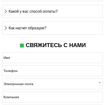
7 дней после получения 30% депозита через T/T
Какой у вас способ оплаты?

Т/Т или Л/К
Как насчет образцов?

Плата за образец взимается в соответствии с
◼
СВЯЖИТЕСЬ С НАМИ
простой сложностью образца, а стоимость
доставки должна быть оплачена клиентом.