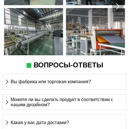

◼
ВОПРОСЫ-ОТВЕТЫ
Вы фабрика или торговая компания?

Мы' профессиональный производитель и
Можете ли вы сделать продукт в соответствии с

нашим дизайном?
производственная мощность 120 тонн в день
Конечно, принимаем OEM/ODM
Какая у вас дата доставки?
