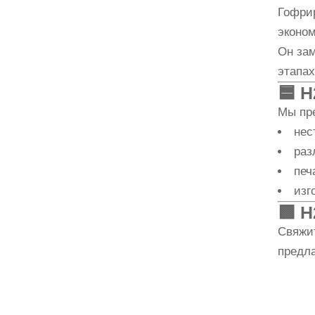
Гофри
эконом
Он зам
этапах
🟦
H
Мы пр
нес
раз
печ
изг
🟩
H
Свяжи
предл