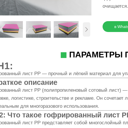
очищается
в What

◼
ПАРАМЕТРЫ 
H1:
рованный лист PP — прочный и лёгкий материал для у
раткое описание
рованный лист PP (полипропиленовый сотовый лист) —
овке, логистике, строительстве и рекламе. Он сочетает л
еальным для многоразового использования.
2: Что такое гофрированный лист P
рованный лист PP представляет собой многослойный пл