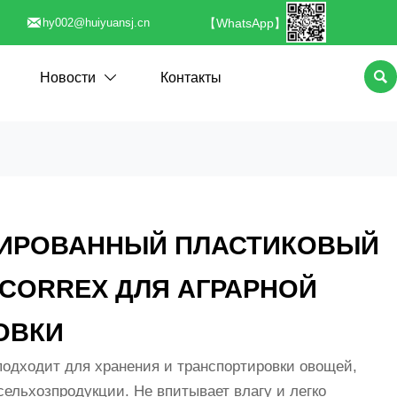

【WhatsApp】
hy002@huiyuansj.cn

Новости
Контакты

ИРОВАННЫЙ ПЛАСТИКОВЫЙ
 CORREX ДЛЯ АГРАРНОЙ
ОВКИ
одходит для хранения и транспортировки овощей,
сельхозпродукции. Не впитывает влагу и легко