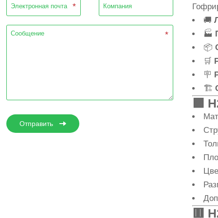
Гофри
🚚
🏭
📦
🛒
🪧
🏗
🟪
H
Мат
Отправить
Стр
Тол
Пло
Цве
Раз
Доп
🟥
H