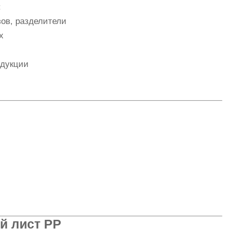
:
ов, разделители
х
одукции
й лист PP