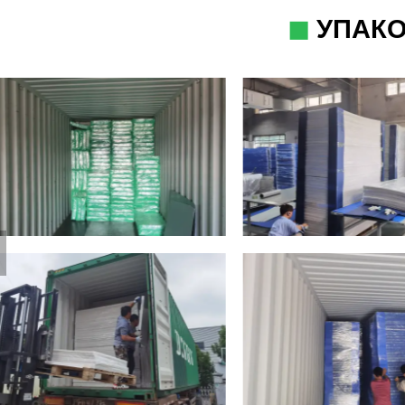
◼
УПАК