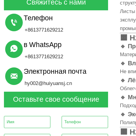
Свяжитесь с нами
структ
Листы
Телефон
эксплу

промыш
+8613771629212
🟧
H
в WhatsApp
🔹 П

Матер
+8613771629212
🔹 В
Электронная почта
Не впи

🔹 Лё
hy002@huiyuansj.cn
Облегч
🔹 М
Оставьте свое сообщение
Подход
🔹 Э
Полип
🟫
H