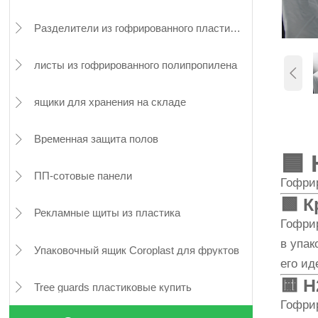
Разделители из гофрированного пластика ПП

листы из гофрированного полипропилена


ящики для хранения на складе

Временная защита полов

🟦
ПП-сотовые панели

Гофри
🟩
К
Рекламные щиты из пластика

Гофри
в упак
Упаковочный ящик Coroplast для фруктов

его ид
🟨
H
Tree guards пластиковые купить

Гофри