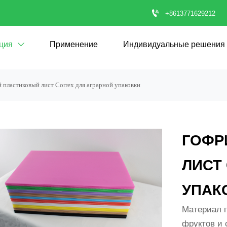

+8613771629212
ция
Применение
Индивидуальные решения

пластиковый лист Correx для аграрной упаковки
ГОФР
ЛИСТ
УПАК
Материал п
фруктов и 