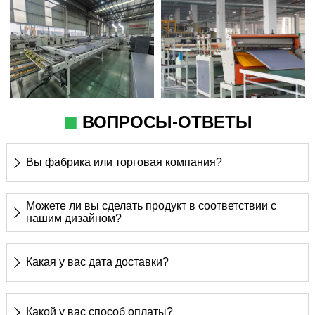
◼
ВОПРОСЫ-ОТВЕТЫ
Вы фабрика или торговая компания?

Мы' профессиональный производитель и
Можете ли вы сделать продукт в соответствии с

нашим дизайном?
производственная мощность 120 тонн в день
Конечно, принимаем OEM/ODM
Какая у вас дата доставки?

7 дней после получения 30% депозита через T/T
Какой у вас способ оплаты?
